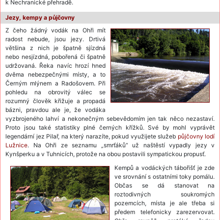
k Nechranické přehradě.
Jezy, kempy a půjčovny
Z čeho žádný vodák na Ohři mít
radost nebude, jsou jezy. Drtivá
většina z nich je špatně sjízdná
nebo nesjízdná, pobořená či špatně
udržovaná. Řeka navíc hrozí hned
dvěma nebezpečnými místy, a to
Černým mlýnem a Radošovem. Při
pohledu na obrovitý válec se
rozumný člověk křižuje a propadá
bázni, pravdou ale je, že vodáka
vyzbrojeného lahví a nekonečným sebevědomím jen tak něco nezastaví.
Proto jsou také statistiky plné černých křížků. Své by mohl vyprávět
legendární jez Pilař, na který narazíte, pokud využijete služeb
půjčovny lodí
Lužnice
. Na Ohři ze seznamu „smrťáků“ už naštěstí vypadly jezy v
Kynšperku a v Tuhnicích, protože na obou postavili sympatickou propusť.
Kempů a vodáckých tábořišť je zde
ve srovnání s ostatními toky pomálu.
Občas se dá stanovat na
roztodivných soukromých
pozemcích, místa je ale třeba si
předem telefonicky zarezervovat.