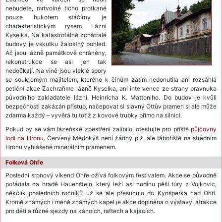
nebudete, mrtvolné ticho protkané
pouze hukotem stáčírny je
charakteristickým rysem Lázní
Kyselka. Na katastrofálně zchátralé
budovy je vskutku žalostný pohled.
Ač jsou lázně památkově chráněny,
rekonstrukce se asi jen tak
nedočkají. Na vině jsou vleklé spory
se soukromým majitelem, kterého k činům zatím nedonutila ani rozsáhlá
petiční akce Zachraňme lázně Kyselka, ani intervence ze strany pravnuka
původního zakladatele lázní, Heinricha K. Mattoniho. Do budov je kvůli
bezpečnosti zakázán přístup, načepovat si slavný Ottův pramen si ale může
zdarma každý – vyvěrá tu totiž z kovové trubky přímo na silnici.
Pokud by se vám lázeňské zpestření zalíbilo, otestujte pro příště
půjčovny
lodí na Hronu
. Červený Mědokýš není žádný plž, ale tábořiště na středním
Hronu vyhlášené minerálním pramenem.
Folková Ohře
Poslední srpnový víkend Ohře ožívá folkovým festivalem. Akce se původně
pořádala na hradě Hauenštejn, který leží asi hodinu pěší túry z Vojkovic,
několik posledních ročníků už se ale přesunulo do Kynšperka nad Ohří.
Kromě známých i méně známých kapel je akce doplněna o výstavy, atrakce
pro děti a různé sjezdy na kánoích, raftech a kajacích.