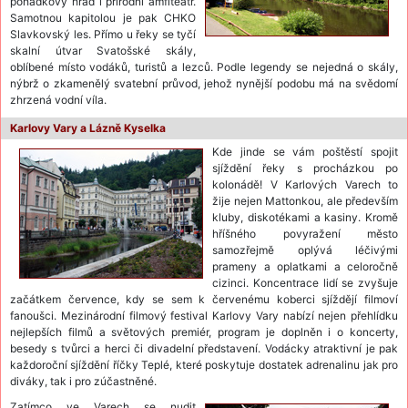
pohádkový hrad i přírodní amfiteátr.
Samotnou kapitolou je pak CHKO
Slavkovský les. Přímo u řeky se tyčí
skalní útvar Svatošské skály,
oblíbené místo vodáků, turistů a lezců. Podle legendy se nejedná o skály,
nýbrž o zkamenělý svatební průvod, jehož nynější podobu má na svědomí
zhrzená vodní víla.
Karlovy Vary a Lázně Kyselka
Kde jinde se vám poštěstí spojit
sjíždění řeky s procházkou po
kolonádě! V Karlových Varech to
žije nejen Mattonkou, ale především
kluby, diskotékami a kasiny. Kromě
hříšného povyražení město
samozřejmě oplývá léčivými
prameny a oplatkami a celoročně
cizinci. Koncentrace lidí se zvyšuje
začátkem července, kdy se sem k červenému koberci sjíždějí filmoví
fanoušci. Mezinárodní filmový festival Karlovy Vary nabízí nejen přehlídku
nejlepších filmů a světových premiér, program je doplněn i o koncerty,
besedy s tvůrci a herci či divadelní představení. Vodácky atraktivní je pak
každoroční sjíždění říčky Teplé, které poskytuje dostatek adrenalinu jak pro
diváky, tak i pro zúčastněné.
Zatímco ve Varech se nudit