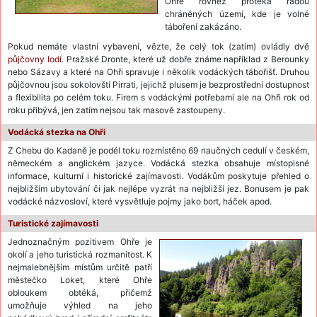
Ohře rovněž protéká řadou
chráněných území, kde je volné
táboření zakázáno.
Pokud nemáte vlastní vybavení, vězte, že celý tok (zatím) ovládly dvě
půjčovny lodí
. Pražské Dronte, které už dobře známe například z Berounky
nebo Sázavy a které na Ohři spravuje i několik vodáckých tábořišť. Druhou
půjčovnou jsou sokolovští Pirrati, jejichž plusem je bezprostřední dostupnost
a flexibilita po celém toku. Firem s vodáckými potřebami ale na Ohři rok od
roku přibývá, jen zatím nejsou tak masově zastoupeny.
Vodácká stezka na Ohři
Z Chebu do Kadaně je podél toku rozmístěno 69 naučných cedulí v českém,
německém a anglickém jazyce. Vodácká stezka obsahuje místopisné
informace, kulturní i historické zajímavosti. Vodákům poskytuje přehled o
nejbližším ubytování či jak nejlépe vyzrát na nejbližší jez. Bonusem je pak
vodácké názvosloví, které vysvětluje pojmy jako bort, háček apod.
Turistické zajímavosti
Jednoznačným pozitivem Ohře je
okolí a jeho turistická rozmanitost. K
nejmalebnějším místům určitě patří
městečko Loket, které Ohře
obloukem obtéká, přičemž
umožňuje výhled na jeho