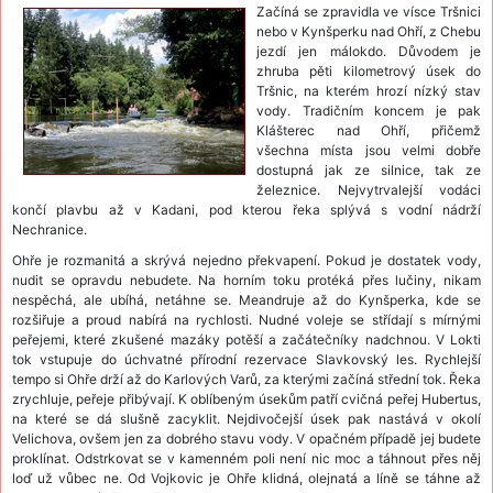
Začíná se zpravidla ve vísce Tršnici
nebo v Kynšperku nad Ohří, z Chebu
jezdí jen málokdo. Důvodem je
zhruba pěti kilometrový úsek do
Tršnic, na kterém hrozí nízký stav
vody. Tradičním koncem je pak
Klášterec nad Ohří, přičemž
všechna místa jsou velmi dobře
dostupná jak ze silnice, tak ze
železnice. Nejvytrvalejší vodáci
končí plavbu až v Kadani, pod kterou řeka splývá s vodní nádrží
Nechranice.
Ohře je rozmanitá a skrývá nejedno překvapení. Pokud je dostatek vody,
nudit se opravdu nebudete. Na horním toku protéká přes lučiny, nikam
nespěchá, ale ubíhá, netáhne se. Meandruje až do Kynšperka, kde se
rozšiřuje a proud nabírá na rychlosti. Nudné voleje se střídají s mírnými
peřejemi, které zkušené mazáky potěší a začátečníky nadchnou. V Lokti
tok vstupuje do úchvatné přírodní rezervace Slavkovský les. Rychlejší
tempo si Ohře drží až do Karlových Varů, za kterými začíná střední tok. Řeka
zrychluje, peřeje přibývají. K oblíbeným úsekům patří cvičná peřej Hubertus,
na které se dá slušně zacyklit. Nejdivočejší úsek pak nastává v okolí
Velichova, ovšem jen za dobrého stavu vody. V opačném případě jej budete
proklínat. Odstrkovat se v kamenném poli není nic moc a táhnout přes něj
loď už vůbec ne. Od Vojkovic je Ohře klidná, olejnatá a líně se táhne až