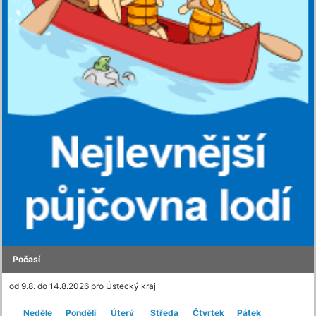
Počasí
od 9.8. do 14.8.2026 pro Ústecký kraj
Neděle
Pondělí
Úterý
Středa
Čtvrtek
Pátek