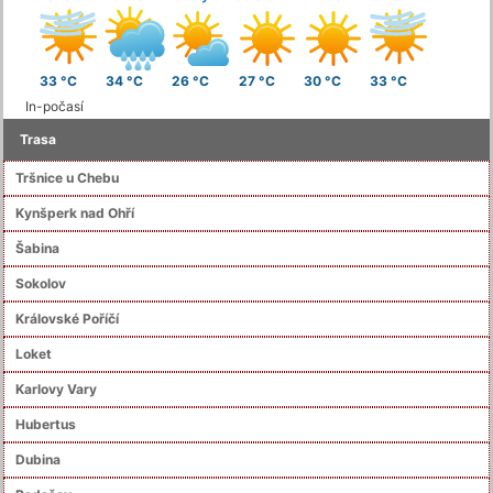
33 °C
34 °C
26 °C
27 °C
30 °C
33 °C
In-počasí
Trasa
Tršnice u Chebu
Kynšperk nad Ohří
Šabina
Sokolov
Královské Poříčí
Loket
Karlovy Vary
Hubertus
Dubina