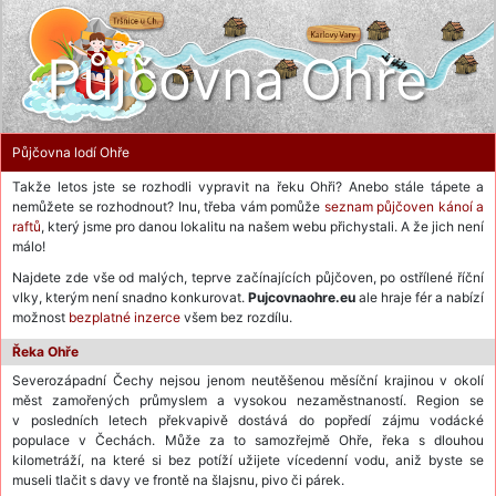
Půjčovna Ohře
Půjčovna lodí Ohře
Takže letos jste se rozhodli vypravit na řeku Ohři? Anebo stále tápete a
nemůžete se rozhodnout? Inu, třeba vám pomůže
seznam půjčoven kánoí a
raftů
, který jsme pro danou lokalitu na našem webu přichystali. A že jich není
málo!
Najdete zde vše od malých, teprve začínajících půjčoven, po ostřílené říční
vlky, kterým není snadno konkurovat.
Pujcovnaohre.eu
ale hraje fér a nabízí
možnost
bezplatné inzerce
všem bez rozdílu.
Řeka Ohře
Severozápadní Čechy nejsou jenom neutěšenou měsíční krajinou v okolí
měst zamořených průmyslem a vysokou nezaměstnaností. Region se
v posledních letech překvapivě dostává do popředí zájmu vodácké
populace v Čechách. Může za to samozřejmě Ohře, řeka s dlouhou
kilometráží, na které si bez potíží užijete vícedenní vodu, aniž byste se
museli tlačit s davy ve frontě na šlajsnu, pivo či párek.