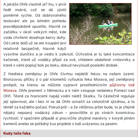
A jakáže Ohře vlastně je? Inu, v prvé
řadě mokrá, což se dá zjistit
poměrně rychle. Od dobrovolného
testování ale po letmém pohledu
pravděpodobně upustíte, hlavně ze
začátku v okolí velkých měst, kde
voda chvílemi dosahuje barvy duhy.
Od Lokte dolů už se ale koupání jeví
relativně bezpečně, hlavně když
vysvitne sluníčko a je vedro k zalknutí. Úchvatná je tu také koncentrace
kačenek, které už vodáky přijali za své, chlebem obdařené vrstevníky a
které s vámi poplují bok po boku, dokud nevyloudí poslední drobek.
Z hlediska zeměpisu je Ohře čtvrtou nejdelší řekou na našem území.
Bronzovou příčku jí o pár kilometrů vyfoukla řeka Morava, její zeměpisný
protipól, na kterou se můžete vypravit prostřednictvím
půjčovny lodí
Morava
. Ohře pramení v Německu a k nám vstupuje nedaleko Pomezí nad
Ohří. Těsně za hranicemi napájí vodní nádrž Skalku. Ta částečně reguluje
její splavnost, ale i bez ní se dá Ohře označit za celoročně sjízdnou, a to
téměř za každého počasí. Pokud prší – a že většinou pršet bude, to je zřejmě
nějaký nepsaný vodácký zákon – prosvištíte si po vlnách kosmickou
rychlostí. V opačném případě si procvičíte úhybné manévry v korytě plném
kamenů anebo se pořádný kus projdete s lodí uvázanou za pasem.
Kudy teče řeka