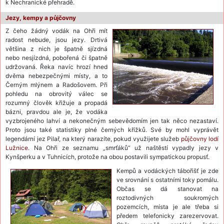
k Nechranické přehradě.
Jezy, kempy a půjčovny
Z čeho žádný vodák na Ohři mít
radost nebude, jsou jezy. Drtivá
většina z nich je špatně sjízdná
nebo nesjízdná, pobořená či špatně
udržovaná. Řeka navíc hrozí hned
dvěma nebezpečnými místy, a to
Černým mlýnem a Radošovem. Při
pohledu na obrovitý válec se
rozumný člověk křižuje a propadá
bázni, pravdou ale je, že vodáka
vyzbrojeného lahví a nekonečným sebevědomím jen tak něco nezastaví.
Proto jsou také statistiky plné černých křížků. Své by mohl vyprávět
legendární jez Pilař, na který narazíte, pokud využijete služeb
půjčovny lodí
Lužnice
. Na Ohři ze seznamu „smrťáků“ už naštěstí vypadly jezy v
Kynšperku a v Tuhnicích, protože na obou postavili sympatickou propusť.
Kempů a vodáckých tábořišť je zde
ve srovnání s ostatními toky pomálu.
Občas se dá stanovat na
roztodivných soukromých
pozemcích, místa je ale třeba si
předem telefonicky zarezervovat.