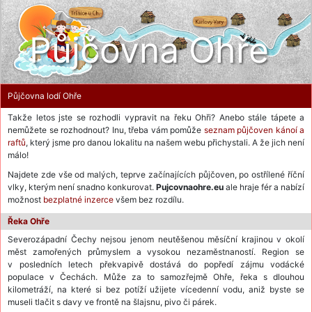
Půjčovna Ohře
Půjčovna lodí Ohře
Takže letos jste se rozhodli vypravit na řeku Ohři? Anebo stále tápete a
nemůžete se rozhodnout? Inu, třeba vám pomůže
seznam půjčoven kánoí a
raftů
, který jsme pro danou lokalitu na našem webu přichystali. A že jich není
málo!
Najdete zde vše od malých, teprve začínajících půjčoven, po ostřílené říční
vlky, kterým není snadno konkurovat.
Pujcovnaohre.eu
ale hraje fér a nabízí
možnost
bezplatné inzerce
všem bez rozdílu.
Řeka Ohře
Severozápadní Čechy nejsou jenom neutěšenou měsíční krajinou v okolí
měst zamořených průmyslem a vysokou nezaměstnaností. Region se
v posledních letech překvapivě dostává do popředí zájmu vodácké
populace v Čechách. Může za to samozřejmě Ohře, řeka s dlouhou
kilometráží, na které si bez potíží užijete vícedenní vodu, aniž byste se
museli tlačit s davy ve frontě na šlajsnu, pivo či párek.