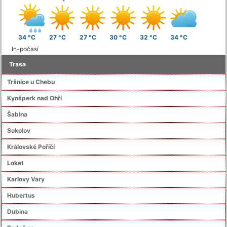
34 °C
27 °C
27 °C
30 °C
32 °C
34 °C
In-počasí
Trasa
Tršnice u Chebu
Kynšperk nad Ohří
Šabina
Sokolov
Královské Poříčí
Loket
Karlovy Vary
Hubertus
Dubina