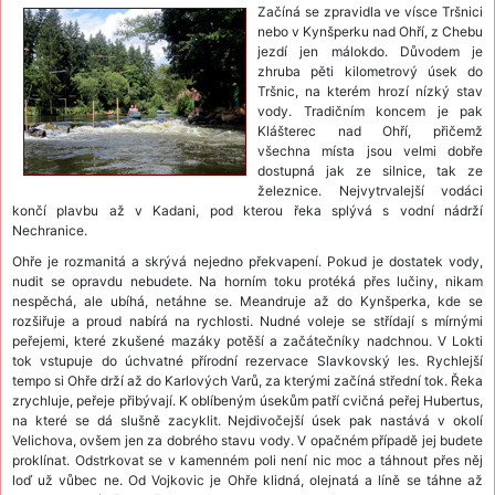
Začíná se zpravidla ve vísce Tršnici
nebo v Kynšperku nad Ohří, z Chebu
jezdí jen málokdo. Důvodem je
zhruba pěti kilometrový úsek do
Tršnic, na kterém hrozí nízký stav
vody. Tradičním koncem je pak
Klášterec nad Ohří, přičemž
všechna místa jsou velmi dobře
dostupná jak ze silnice, tak ze
železnice. Nejvytrvalejší vodáci
končí plavbu až v Kadani, pod kterou řeka splývá s vodní nádrží
Nechranice.
Ohře je rozmanitá a skrývá nejedno překvapení. Pokud je dostatek vody,
nudit se opravdu nebudete. Na horním toku protéká přes lučiny, nikam
nespěchá, ale ubíhá, netáhne se. Meandruje až do Kynšperka, kde se
rozšiřuje a proud nabírá na rychlosti. Nudné voleje se střídají s mírnými
peřejemi, které zkušené mazáky potěší a začátečníky nadchnou. V Lokti
tok vstupuje do úchvatné přírodní rezervace Slavkovský les. Rychlejší
tempo si Ohře drží až do Karlových Varů, za kterými začíná střední tok. Řeka
zrychluje, peřeje přibývají. K oblíbeným úsekům patří cvičná peřej Hubertus,
na které se dá slušně zacyklit. Nejdivočejší úsek pak nastává v okolí
Velichova, ovšem jen za dobrého stavu vody. V opačném případě jej budete
proklínat. Odstrkovat se v kamenném poli není nic moc a táhnout přes něj
loď už vůbec ne. Od Vojkovic je Ohře klidná, olejnatá a líně se táhne až