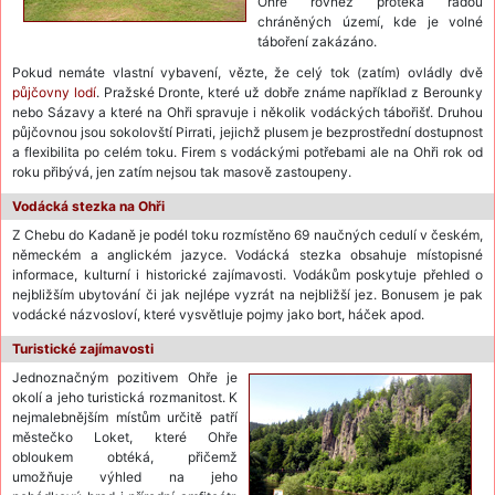
Ohře rovněž protéká řadou
chráněných území, kde je volné
táboření zakázáno.
Pokud nemáte vlastní vybavení, vězte, že celý tok (zatím) ovládly dvě
půjčovny lodí
. Pražské Dronte, které už dobře známe například z Berounky
nebo Sázavy a které na Ohři spravuje i několik vodáckých tábořišť. Druhou
půjčovnou jsou sokolovští Pirrati, jejichž plusem je bezprostřední dostupnost
a flexibilita po celém toku. Firem s vodáckými potřebami ale na Ohři rok od
roku přibývá, jen zatím nejsou tak masově zastoupeny.
Vodácká stezka na Ohři
Z Chebu do Kadaně je podél toku rozmístěno 69 naučných cedulí v českém,
německém a anglickém jazyce. Vodácká stezka obsahuje místopisné
informace, kulturní i historické zajímavosti. Vodákům poskytuje přehled o
nejbližším ubytování či jak nejlépe vyzrát na nejbližší jez. Bonusem je pak
vodácké názvosloví, které vysvětluje pojmy jako bort, háček apod.
Turistické zajímavosti
Jednoznačným pozitivem Ohře je
okolí a jeho turistická rozmanitost. K
nejmalebnějším místům určitě patří
městečko Loket, které Ohře
obloukem obtéká, přičemž
umožňuje výhled na jeho