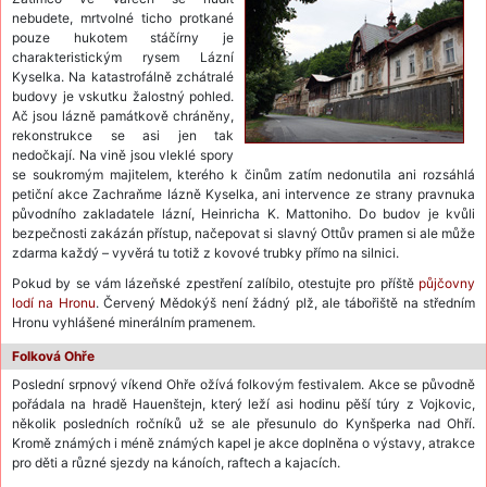
nebudete, mrtvolné ticho protkané
pouze hukotem stáčírny je
charakteristickým rysem Lázní
Kyselka. Na katastrofálně zchátralé
budovy je vskutku žalostný pohled.
Ač jsou lázně památkově chráněny,
rekonstrukce se asi jen tak
nedočkají. Na vině jsou vleklé spory
se soukromým majitelem, kterého k činům zatím nedonutila ani rozsáhlá
petiční akce Zachraňme lázně Kyselka, ani intervence ze strany pravnuka
původního zakladatele lázní, Heinricha K. Mattoniho. Do budov je kvůli
bezpečnosti zakázán přístup, načepovat si slavný Ottův pramen si ale může
zdarma každý – vyvěrá tu totiž z kovové trubky přímo na silnici.
Pokud by se vám lázeňské zpestření zalíbilo, otestujte pro příště
půjčovny
lodí na Hronu
. Červený Mědokýš není žádný plž, ale tábořiště na středním
Hronu vyhlášené minerálním pramenem.
Folková Ohře
Poslední srpnový víkend Ohře ožívá folkovým festivalem. Akce se původně
pořádala na hradě Hauenštejn, který leží asi hodinu pěší túry z Vojkovic,
několik posledních ročníků už se ale přesunulo do Kynšperka nad Ohří.
Kromě známých i méně známých kapel je akce doplněna o výstavy, atrakce
pro děti a různé sjezdy na kánoích, raftech a kajacích.