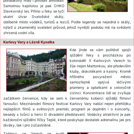
pohádkový hrad i přírodní amfiteátr.
Samotnou kapitolou je pak CHKO
Slavkovský les. Přímo u řeky se tyčí
skalní útvar Svatošské skály,
oblíbené místo vodáků, turistů a lezců. Podle legendy se nejedná o skály,
nýbrž o zkamenělý svatební průvod, jehož nynější podobu má na svědomí
zhrzená vodní víla.
Karlovy Vary a Lázně Kyselka
Kde jinde se vám poštěstí spojit
sjíždění řeky s procházkou po
kolonádě! V Karlových Varech to
žije nejen Mattonkou, ale především
kluby, diskotékami a kasiny. Kromě
hříšného povyražení město
samozřejmě oplývá léčivými
prameny a oplatkami a celoročně
cizinci. Koncentrace lidí se zvyšuje
začátkem července, kdy se sem k červenému koberci sjíždějí filmoví
fanoušci. Mezinárodní filmový festival Karlovy Vary nabízí nejen přehlídku
nejlepších filmů a světových premiér, program je doplněn i o koncerty,
besedy s tvůrci a herci či divadelní představení. Vodácky atraktivní je pak
každoroční sjíždění říčky Teplé, které poskytuje dostatek adrenalinu jak pro
diváky, tak i pro zúčastněné.
Zatímco ve Varech se nudit