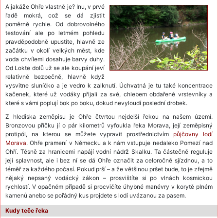
A jakáže Ohře vlastně je? Inu, v prvé
řadě mokrá, což se dá zjistit
poměrně rychle. Od dobrovolného
testování ale po letmém pohledu
pravděpodobně upustíte, hlavně ze
začátku v okolí velkých měst, kde
voda chvílemi dosahuje barvy duhy.
Od Lokte dolů už se ale koupání jeví
relativně bezpečně, hlavně když
vysvitne sluníčko a je vedro k zalknutí. Úchvatná je tu také koncentrace
kačenek, které už vodáky přijali za své, chlebem obdařené vrstevníky a
které s vámi poplují bok po boku, dokud nevyloudí poslední drobek.
Z hlediska zeměpisu je Ohře čtvrtou nejdelší řekou na našem území.
Bronzovou příčku jí o pár kilometrů vyfoukla řeka Morava, její zeměpisný
protipól, na kterou se můžete vypravit prostřednictvím
půjčovny lodí
Morava
. Ohře pramení v Německu a k nám vstupuje nedaleko Pomezí nad
Ohří. Těsně za hranicemi napájí vodní nádrž Skalku. Ta částečně reguluje
její splavnost, ale i bez ní se dá Ohře označit za celoročně sjízdnou, a to
téměř za každého počasí. Pokud prší – a že většinou pršet bude, to je zřejmě
nějaký nepsaný vodácký zákon – prosvištíte si po vlnách kosmickou
rychlostí. V opačném případě si procvičíte úhybné manévry v korytě plném
kamenů anebo se pořádný kus projdete s lodí uvázanou za pasem.
Kudy teče řeka